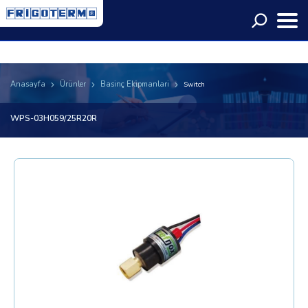
Language
Anasayfa
Ürünler
Basinç Eki̇pmanlari
Switch
WPS-03H059/25R20R