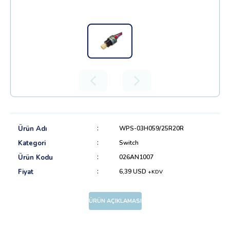
Ürün Adı
WPS-03H059/25R20R
Kategori
Switch
Ürün Kodu
026AN1007
Fiyat
6,39 USD
+KDV
ÜRÜN AÇIKLAMASI