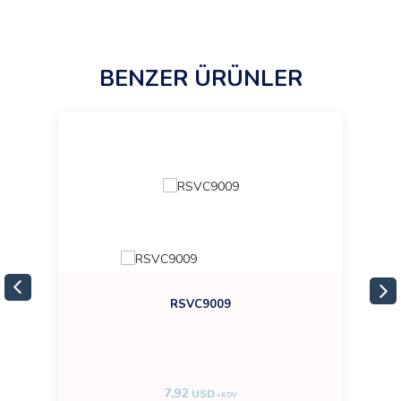
BENZER ÜRÜNLER
RSVC9009
7,92
USD
+KDV