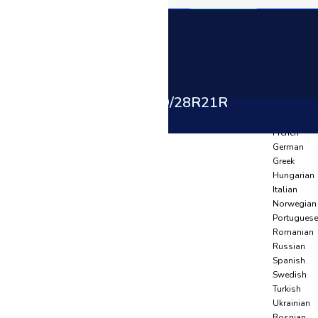
Language
Arabic
Azerbaijani
Anasayfa
Belarusian
Ürünler
Bulgarian
Basinç Eki̇pmanlari
Czech
Switch
WPS-03H 2X3 059/28R21R
Dutch
English
French
German
Greek
Hungarian
Italian
Norwegian
Portuguese
Romanian
Russian
Spanish
Swedish
Turkish
Ukrainian
Bosnian