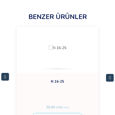
BENZER ÜRÜNLER
N 16-25
20,40
USD
+KDV