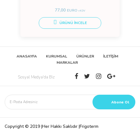
77,00
EURO
+KDV
ÜRÜNÜ İNCELE
ANASAYFA
KURUMSAL
ÜRÜNLER
İLETİŞİM
MARKALAR
Sosyal Medya'da Biz
Copyright © 2019 |Her Hakkı Saklıdır |Frigoterm