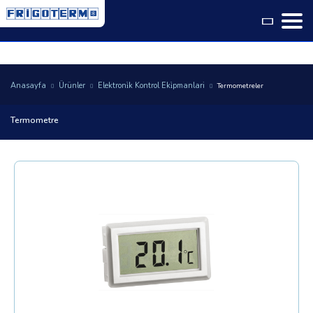
Language
Anasayfa
Ürünler
Elektroni̇k Kontrol Eki̇pmanlari
Termometreler
Termometre