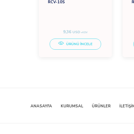
RCV-10S
R
9,36
EURO
USD
+KDV
+KDV
CELE
ÜRÜNÜ İNCELE
ANASAYFA
KURUMSAL
ÜRÜNLER
İLETİŞİ