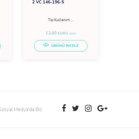
2 VC 146-196-S
RBV-16 5
Tip Kullanım ...
12,00
14
EURO
+KDV
ÜRÜNÜ İNCELE
Sosyal Medya'da Biz