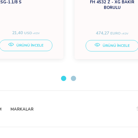
SG-1.1/8 S
FH 4532 Z - XG BAKIR
BORULU
21,40
474,27
USD
EURO
+KDV
+KDV
ÜRÜNÜ İNCELE
ÜRÜNÜ İNCELE
M
MARKALAR