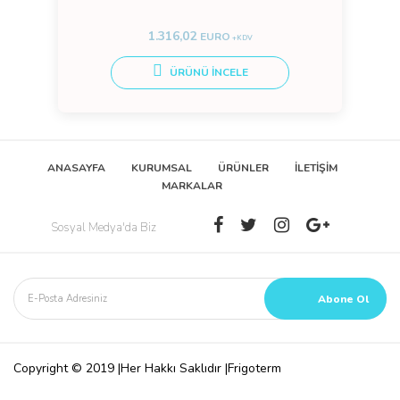
1.316,02
EURO
+KDV
ÜRÜNÜ İNCELE
ANASAYFA
KURUMSAL
ÜRÜNLER
İLETİŞİM
MARKALAR
Sosyal Medya'da Biz
Copyright © 2019 |Her Hakkı Saklıdır |Frigoterm