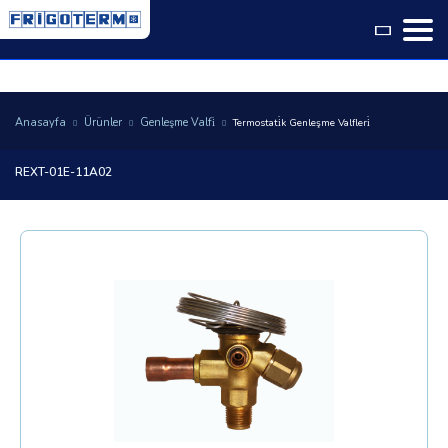
Language
Anasayfa
Ürünler
Genleşme Valfi̇
Termostati̇k Genleşme Valfleri̇
REXT-01E-11A02