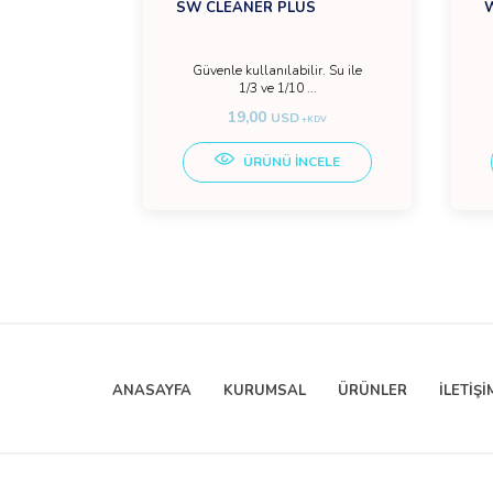
SW CLEANER PLUS
Güvenle kullanılabilir. Su ile
1/3 ve 1/10 ...
19,00
USD
+KDV
+KDV
CELE
ÜRÜNÜ İNCELE
ANASAYFA
KURUMSAL
ÜRÜNLER
İLETİŞİ