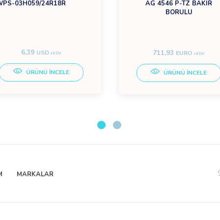
WPS-03H059/24R18R
AG 4546 P-TZ BAKIR
BORULU
6,39
711,93
USD
EURO
+KDV
+KDV
ÜRÜNÜ İNCELE
ÜRÜNÜ İNCELE
M
MARKALAR