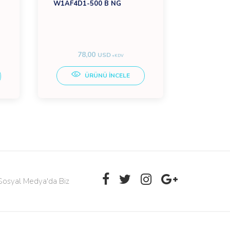
W1AF4D1-500 B NG
HG 4512 
78,00
USD
+KDV
ÜRÜNÜ İNCELE
Sosyal Medya'da Biz