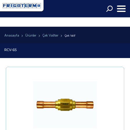
Language
Anasayfa
Ürünler
Çek Valfler
Çek Valf
RCV-6S