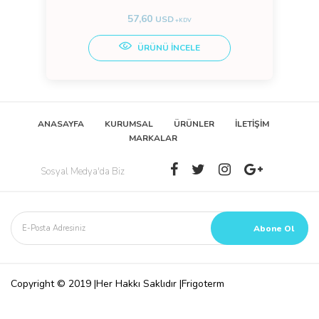
57,60
USD
+KDV
ÜRÜNÜ İNCELE
ANASAYFA
KURUMSAL
ÜRÜNLER
İLETİŞİM
MARKALAR
Sosyal Medya'da Biz
Copyright © 2019 |Her Hakkı Saklıdır |Frigoterm