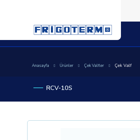
Çek Valf
Anasayfa
Ürünler
Çek Valfler
RCV-10S