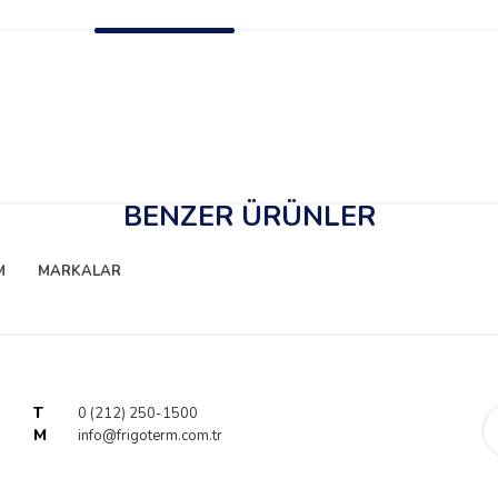
BENZER ÜRÜNLER
M
MARKALAR
T
0 (212) 250-1500
M
info@frigoterm.com.tr