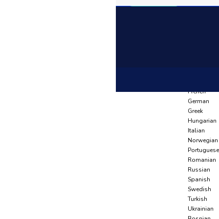
Language
Arabic
Azerbaijani
Anasayfa
Belarusian
Ürünler
Bulgarian
Yağ Depolari
Czech
ICYRG-S 6
Dutch
English
French
German
Greek
Hungarian
Italian
Norwegian
Portuguese
Romanian
Russian
Spanish
Swedish
Turkish
Ukrainian
Bosnian