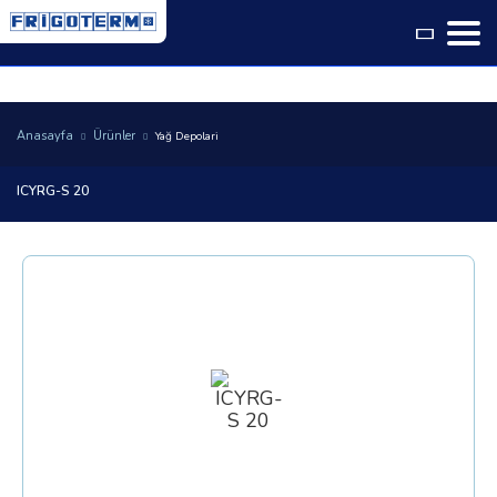
Language
Anasayfa
Ürünler
Yağ Depolari
ICYRG-S 20