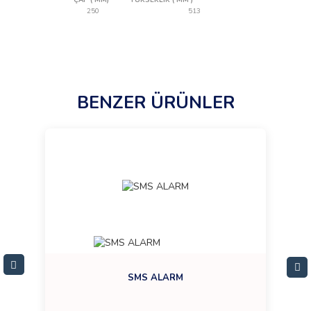
ÇAP ( MM)
YÜKSEKLİK ( MM )
250
513
BENZER ÜRÜNLER
SMS ALARM