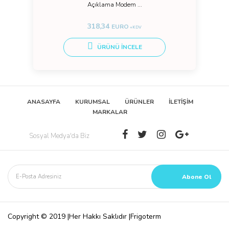
Açıklama Modem ...
318,34
EURO
+KDV
ÜRÜNÜ İNCELE
ANASAYFA
KURUMSAL
ÜRÜNLER
İLETİŞİM
MARKALAR
Sosyal Medya'da Biz
Copyright © 2019 |Her Hakkı Saklıdır |Frigoterm