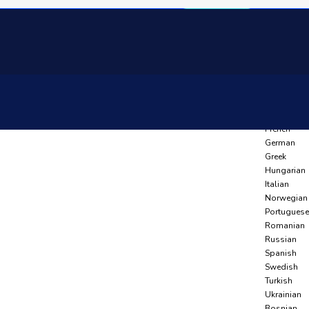
Language
Arabic
Azerbaijani
Belarusian
Bulgarian
Czech
Dutch
English
French
German
Greek
Hungarian
Italian
Norwegian
Portuguese
Romanian
Russian
Spanish
Swedish
Turkish
Ukrainian
Bosnian