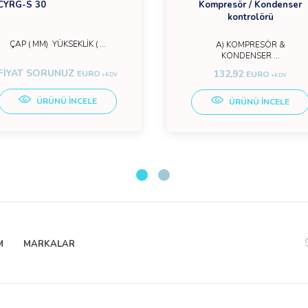
CYRG-S 30
Kompresör / Kondenser
kontrolörü
ÇAP ( MM) YÜKSEKLİK ( ...
A) KOMPRESÖR &
KONDENSER ...
FİYAT SORUNUZ
132,92
EURO
EURO
+KDV
+KDV
ÜRÜNÜ İNCELE
ÜRÜNÜ İNCELE
M
MARKALAR