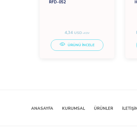
 BAKIR
RFD-052
I
4,34
USD
+KDV
+KDV
ÜRÜNÜ İNCELE
CELE
ANASAYFA
KURUMSAL
ÜRÜNLER
İLETİŞİ