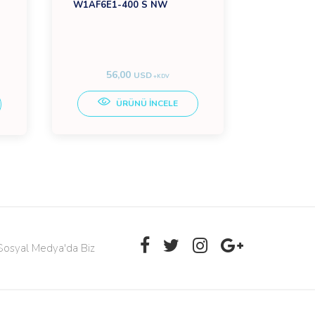
W1AF6E1-400 S NW
RBV-19 C 
56,00
20
USD
+KDV
ÜRÜNÜ İNCELE
Sosyal Medya'da Biz