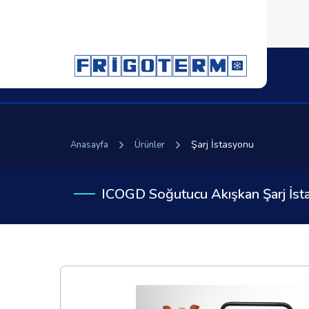
Şarj İstasyonu
Anasayfa
Ürünler
ICOGD Soğutucu Akışkan Şarj İst