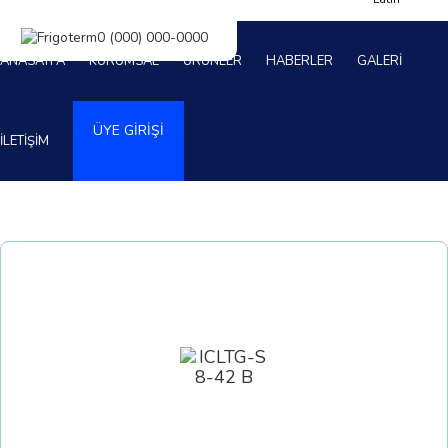
ANASAYFA
KURUMSAL
ÜRÜNLER
HABERLER
GALERİ
ÜYE GİRİŞİ
İLETİŞİM