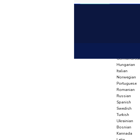
Language
Arabic
Azerbaijani
Anasayfa
Belarusian
Ürünler
Bulgarian
Li̇ki̇t Tutucular
Czech
Dutch
ICLTG-S 8-42 B
English
French
German
Greek
Hungarian
Italian
Norwegian
Portuguese
Romanian
Russian
Spanish
Swedish
Turkish
Ukrainian
Bosnian
Kannada
Latin