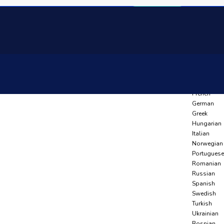
Language
Arabic
Azerbaijani
Belarusian
Bulgarian
Czech
Dutch
English
French
German
Greek
Hungarian
Italian
Norwegian
Portuguese
Romanian
Russian
Spanish
Swedish
Turkish
Ukrainian
Bosnian