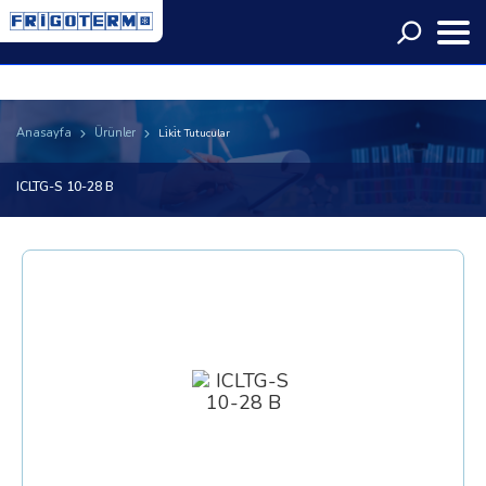
Language
Anasayfa
Ürünler
Li̇ki̇t Tutucular
ICLTG-S 10-28 B