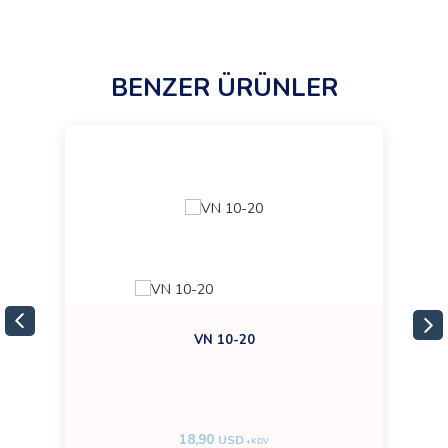
BENZER ÜRÜNLER
VN 10-20
18,90
USD
+KDV