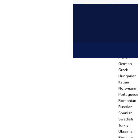
Language
Arabic
Azerbaijani
Anasayfa
Belarusian
Bulgarian
Ürünler
Czech
ICFKBG 19213
Dutch
Kartuş Kovanlari
English
French
German
Greek
Hungarian
Italian
Norwegian
Portuguese
Romanian
Russian
Spanish
Swedish
Turkish
Ukrainian
Bosnian