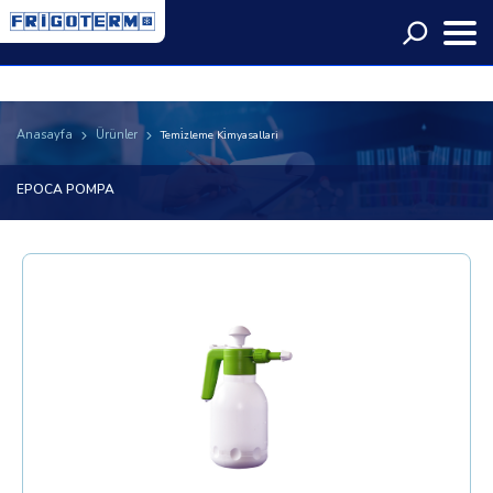
Language
Anasayfa
Ürünler
Temi̇zleme Ki̇myasallari
EPOCA POMPA