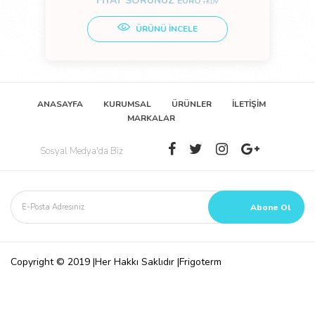
FİYAT SORUNUZ
EURO
+KDV
ÜRÜNÜ İNCELE
ANASAYFA
KURUMSAL
ÜRÜNLER
İLETİŞİM
MARKALAR
Sosyal Medya'da Biz
Copyright © 2019 |Her Hakkı Saklıdır |Frigoterm