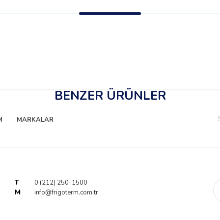
BENZER ÜRÜNLER
M
MARKALAR
T
0 (212) 250-1500
M
info@frigoterm.com.tr