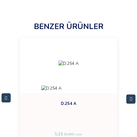
BENZER ÜRÜNLER
D.254 A
5,15
EURO
+KDV