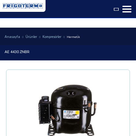
Language
Anasayfa
Ürünler
Kompresörler
Hermeti̇k
AE 4430 ZNBR