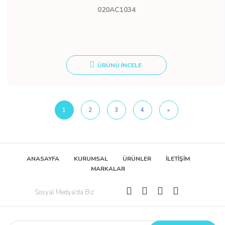
020AC1034
ÜRÜNÜ İNCELE
1
2
3
4
»
ANASAYFA
KURUMSAL
ÜRÜNLER
İLETİŞİM
MARKALAR
Sosyal Medya'da Biz