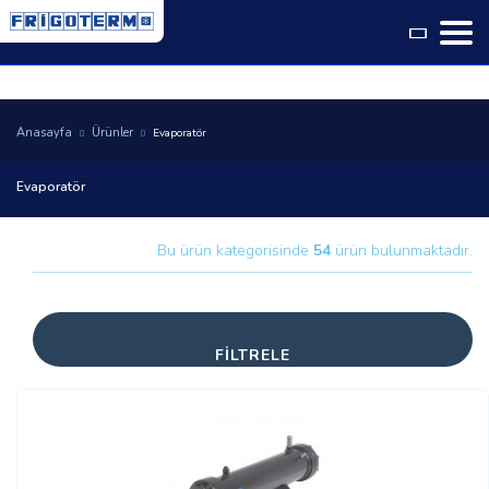
Language
Anasayfa
Ürünler
Evaporatör
Evaporatör
Bu ürün kategorisinde
54
ürün bulunmaktadır.
FİLTRELE