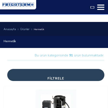
Language
Anasayfa
Ürünler
Hermeti̇k
Hermeti̇k
Bu ürün kategorisinde
91
ürün bulunmaktadır.
FİLTRELE