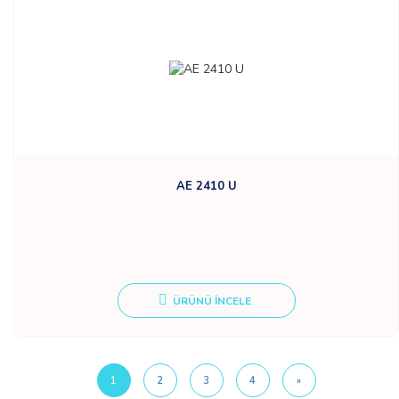
AE 2410 U
ÜRÜNÜ İNCELE
1
2
3
4
»