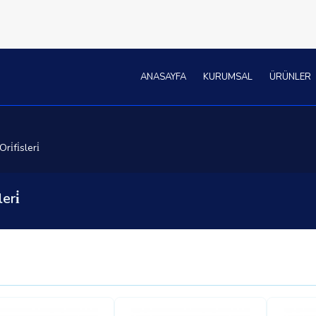
ANASAYFA
KURUMSAL
ÜRÜNLER
̇fi̇sleri̇
eri̇