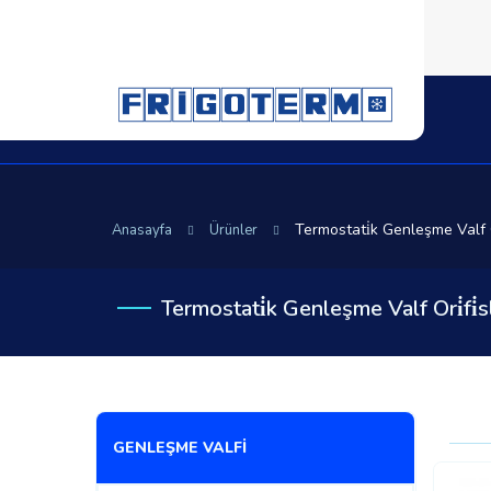
Termostati̇k Genleşme Valf Ori
Anasayfa
Ürünler
Termostati̇k Genleşme Valf Ori̇fi̇sl
GENLEŞME VALFİ