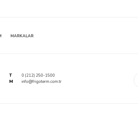
M
MARKALAR
T
0 (212) 250-1500
M
info@frigoterm.com.tr