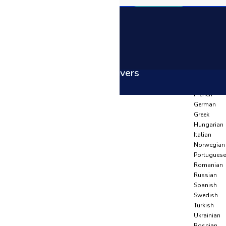
Language
Arabic
Azerbaijani
Anasayfa
Belarusian
Ürünler
Bulgarian
Li̇ki̇t Tanklari / Receivers
Czech
Li̇ki̇t Tanklari / Receivers
Dutch
English
French
German
Greek
Hungarian
Italian
Norwegian
Portuguese
Romanian
Russian
Spanish
Swedish
Turkish
Ukrainian
Bosnian