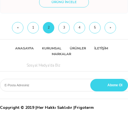
ÜRÜNÜ İNCELE
«
1
2
3
4
5
»
ANASAYFA
KURUMSAL
ÜRÜNLER
İLETİŞİM
MARKALAR
Sosyal Medya'da Biz
Copyright © 2019 |Her Hakkı Saklıdır |Frigoterm