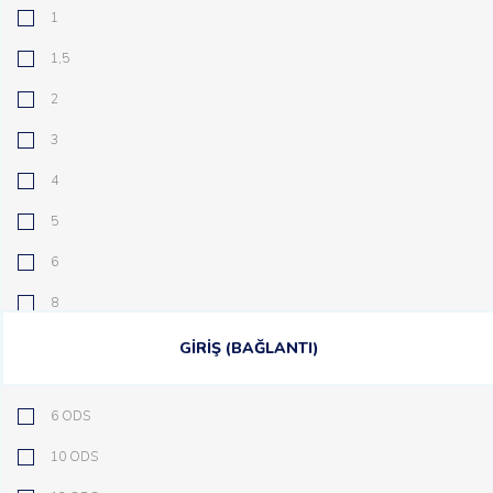
1
1,5
2
3
4
5
6
8
10
GİRİŞ (BAĞLANTI)
12,5
6 ODS
15
10 ODS
20