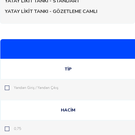
YATAY LİKİT TANKI - STANDART
YATAY LİKİT TANKI - GÖZETLEME CAMLI
TİP
Yandan Giriş / Yandan Çıkış
HACİM
0,75