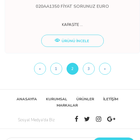
020AA1350
FİYAT SORUNUZ EURO
KAPASİTE ...
ÜRÜNÜ İNCELE
«
1
2
3
»
ANASAYFA
KURUMSAL
ÜRÜNLER
İLETİŞİM
MARKALAR
Sosyal Medya'da Biz