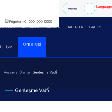
Language
ANASAYFA
KURUMSAL
ÜRÜNLER
HABERLER
GALERİ
ÜYE GİRİŞİ
İLETİŞİM
Genleşme Valfi̇
Anasayfa
Ürünler
Genleşme Valfi̇